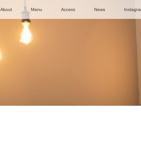
About
Menu
Access
News
Instagr