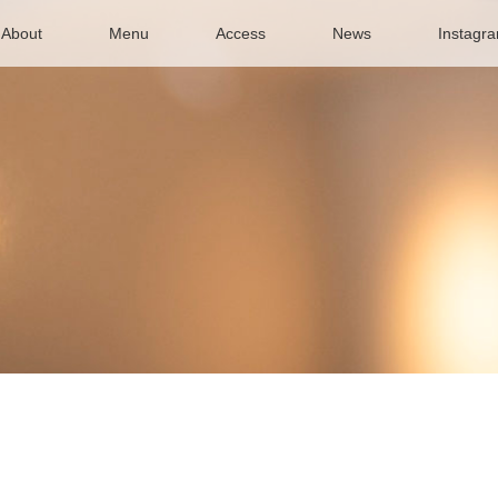
About
Menu
Access
News
Instagr